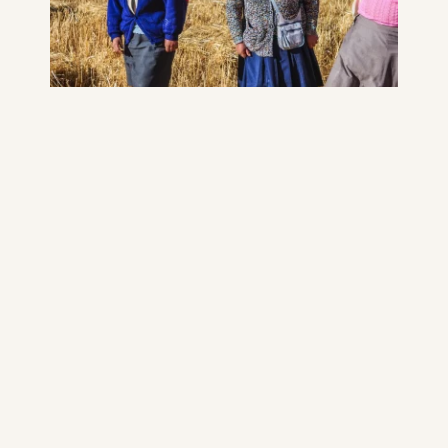
POURQUOI CHOISIR
L’AMÉRIQUE LATINE POUR UN
VOYAGE SUR MESURE ?
L’Amérique latine est
un territoire de