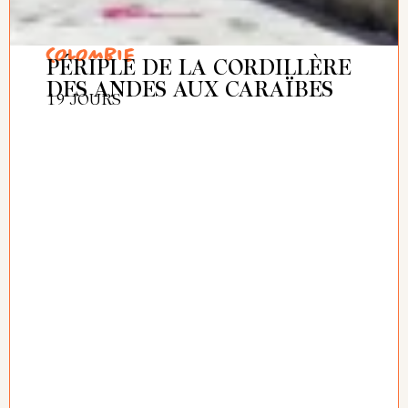
COLOMBIE
PÉRIPLE DE LA CORDILLÈRE
DES ANDES AUX CARAÏBES
19 JOURS