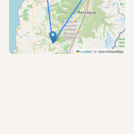
Leaflet
|
© OpenStreetMap