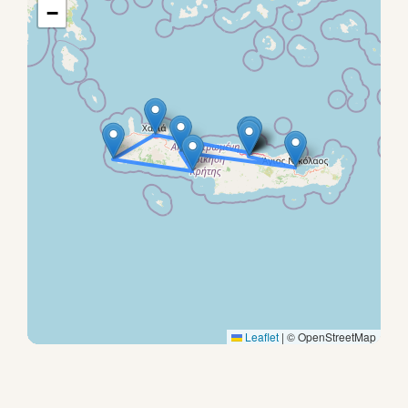
−
Leaflet
|
© OpenStreetMap