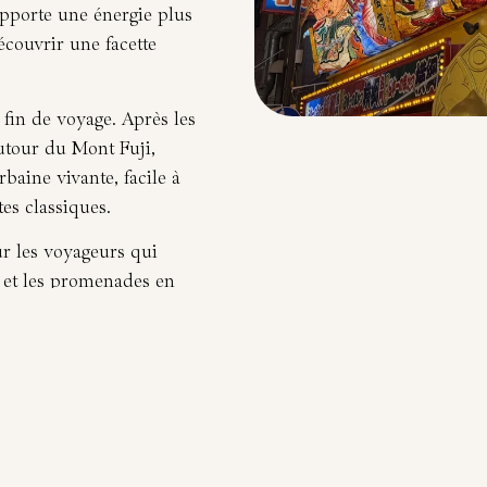
apporte une énergie plus
couvrir une facette
 fin de voyage. Après les
utour du Mont Fuji,
aine vivante, facile à
tes classiques.
ur les voyageurs qui
s et les promenades en
nnent une bonne idée de
conviviale.