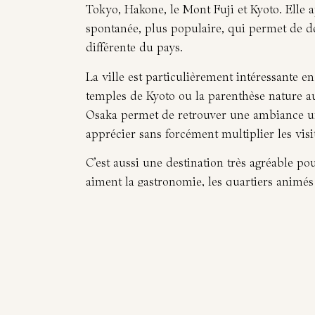
Tokyo, Hakone, le Mont Fuji et Kyoto. Elle 
spontanée, plus populaire, qui permet de dé
différente du pays.
La ville est particulièrement intéressante en
temples de Kyoto ou la parenthèse nature a
Osaka permet de retrouver une ambiance urb
apprécier sans forcément multiplier les visi
C’est aussi une destination très agréable po
aiment la gastronomie, les quartiers animé
soirée. Dotonbori, Namba ou Shinsekai do
cette atmosphère lumineuse, gourmande et 